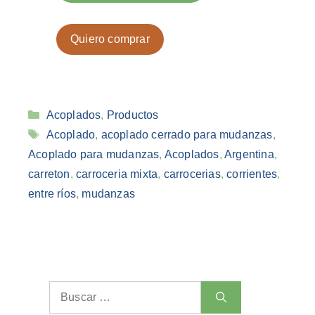
Quiero comprar
Categorías
Acoplados
,
Productos
Etiquetas
Acoplado
,
acoplado cerrado para mudanzas
,
Acoplado para mudanzas
,
Acoplados
,
Argentina
,
carreton
,
carroceria mixta
,
carrocerias
,
corrientes
,
entre ríos
,
mudanzas
Buscar: