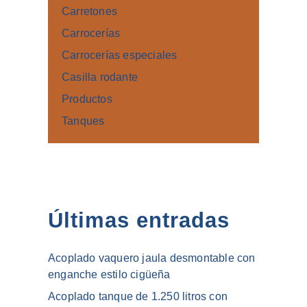
Carretones
Carrocerías
Carrocerías especiales
Casilla rodante
Productos
Tanques
Últimas entradas
Acoplado vaquero jaula desmontable con
enganche estilo cigüeña
Acoplado tanque de 1.250 litros con