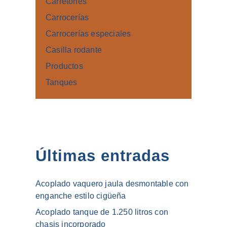
Carretones
Carrocerías
Carrocerías especiales
Casilla rodante
Productos
Tanques
Últimas entradas
Acoplado vaquero jaula desmontable con
enganche estilo cigüeña
Acoplado tanque de 1.250 litros con
chasis incorporado