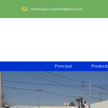
Saltar
al
metalurgica.masetto@gmail.com
contenido
Principal
Product