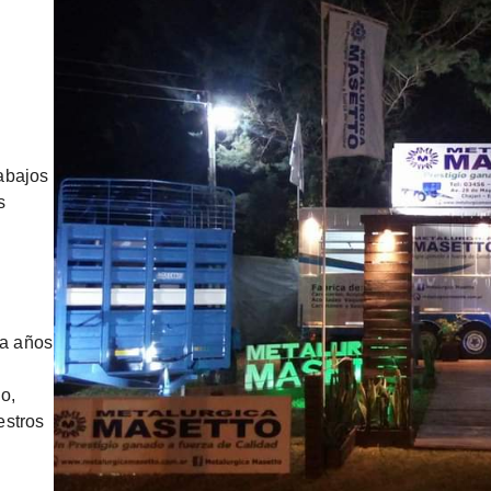
abajos
s
s.
ta años
o,
estros