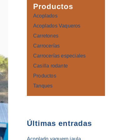
Productos
Acoplados
Acoplados Vaqueros
Carretones
Carrocerías
Carrocerías especiales
Casilla rodante
Productos
Tanques
Últimas entradas
Acoplado vaquero jaula