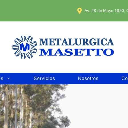
Av. 28 de Mayo 1690, C
os
Servicios
Nosotros
Co