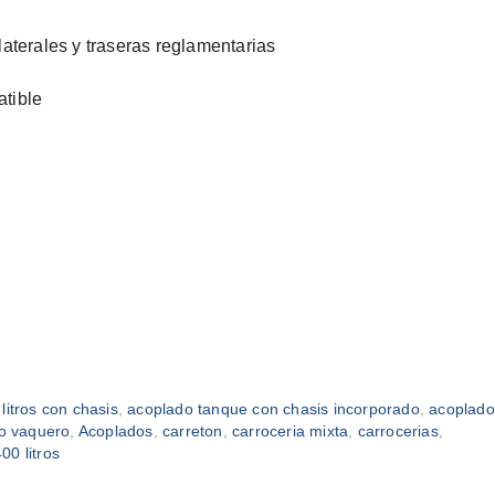
laterales y traseras reglamentarias
atible
itros con chasis
,
acoplado tanque con chasis incorporado
,
acoplado
o vaquero
,
Acoplados
,
carreton
,
carroceria mixta
,
carrocerias
,
00 litros