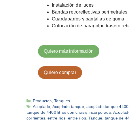
Instalación de luces
Bandas retroreflectivas perimetrales 
Guardabarros y pantallas de goma
Colocación de paragolpe trasero reb
Quiero más información
Quiero comprar
Categorías
Productos
,
Tanques
Etiquetas
Acoplado
,
Acoplado tanque
,
acoplado tanque 4400 l
tanque de 4400 litros con chasis incorporado
,
Acoplad
corrientes
,
entre rios
,
entre ríos
,
Tanque
,
tanque de 44