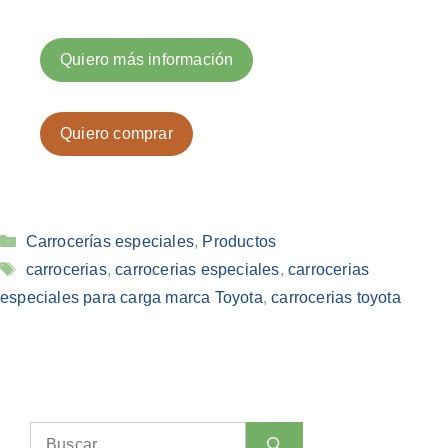
Quiero más información
Quiero comprar
Categorías
Carrocerías especiales
,
Productos
Etiquetas
carrocerias
,
carrocerias especiales
,
carrocerias
especiales para carga marca Toyota
,
carrocerias toyota
Buscar: