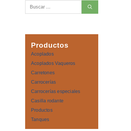
Buscar:
Productos
Acoplados
Acoplados Vaqueros
Carretones
Carrocerías
Carrocerías especiales
Casilla rodante
Productos
Tanques