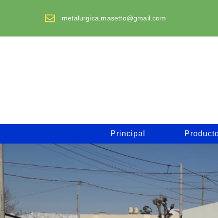
Saltar
al
metalurgica.masetto@gmail.com
contenido
Principal
Product