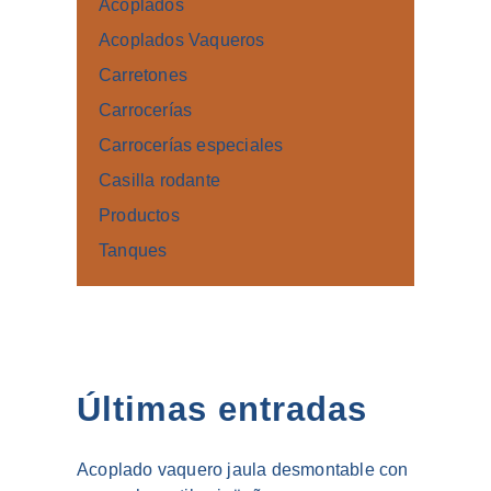
Acoplados
Acoplados Vaqueros
Carretones
Carrocerías
Carrocerías especiales
Casilla rodante
Productos
Tanques
Últimas entradas
Acoplado vaquero jaula desmontable con