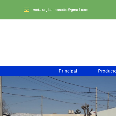
Saltar
al
metalurgica.masetto@gmail.com
contenido
Principal
Product