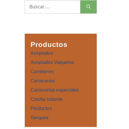
Buscar:
Productos
Acoplados
Acoplados Vaqueros
Carretones
Carrocerías
Carrocerías especiales
Casilla rodante
Productos
Tanques